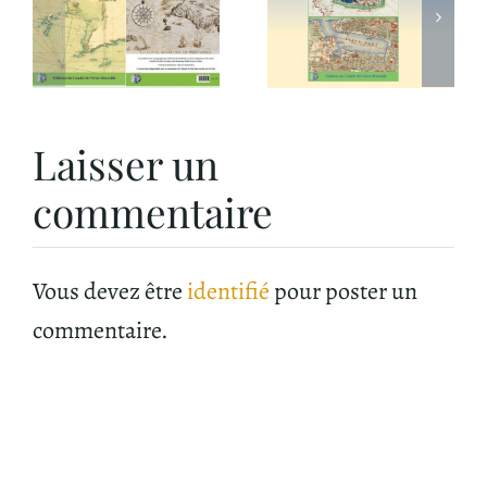
de la
parution
à
publication
le 18
« le Vieux-
novembre
Port d’une
2025
rive à
Laisser un
l’autre »
commentaire
Vous devez être
identifié
pour poster un
commentaire.