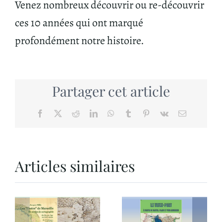
Venez nombreux découvrir ou re-découvrir
ces 10 années qui ont marqué
profondément notre histoire.
Partager cet article
Facebook
X
Reddit
LinkedIn
WhatsApp
Tumblr
Pinterest
Vk
Email
Articles similaires
Un livre
en
e
complément
Nouvelle