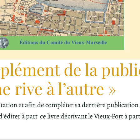
plément de la public
 rive à l’autre »
tion et afin de compléter sa dernière publication Le
'éditer à part ce livre décrivant le Vieux-Port à par