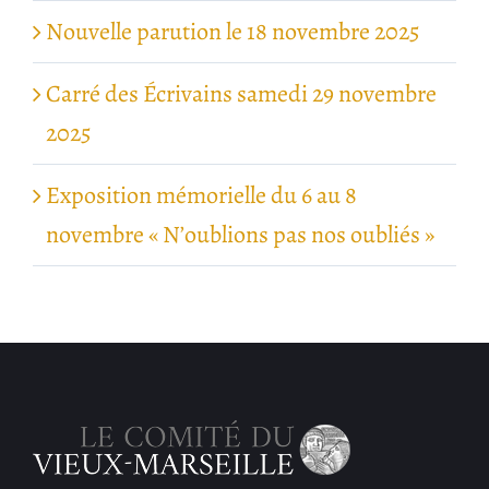
Nouvelle parution le 18 novembre 2025
Carré des Écrivains samedi 29 novembre
2025
Exposition mémorielle du 6 au 8
novembre « N’oublions pas nos oubliés »