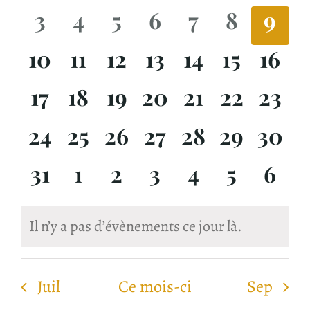
Évènements
de
évènements
évènements
évènements
évènements
évènements
évènem
évè
0
0
0
0
0
0
0
3
4
5
6
7
8
9
vues
évènements
évènements
évènements
évènements
évènements
évèneme
évè
0
0
0
0
0
0
0
10
11
12
13
14
15
16
Évèn
évènements
évènements
évènements
évènements
évènements
évèneme
évèn
0
0
0
0
0
0
0
17
18
19
20
21
22
23
évènements
évènements
évènements
évènements
évènements
évèneme
évèn
0
0
0
0
0
0
0
24
25
26
27
28
29
30
évènements
évènements
évènements
évènements
évènements
évèneme
évèn
0
0
0
0
0
0
0
31
1
2
3
4
5
6
évènements
évènements
évènements
évènements
évènements
évènem
évè
Il n’y a pas d’évènements ce jour là.
Notice
Juil
Ce mois-ci
Sep